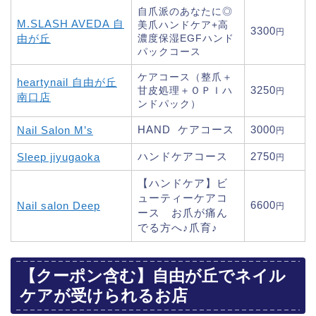
自爪派のあなたに◎
M.SLASH AVEDA 自
美爪ハンドケア+高
3300
円
由が丘
濃度保湿EGFハンド
パックコース
ケアコース（整爪＋
heartynail 自由が丘
3250
甘皮処理＋ＯＰＩハ
円
南口店
ンドパック）
HAND ケアコース
3000
Nail Salon M’s
円
ハンドケアコース
2750
Sleep jiyugaoka
円
【ハンドケア】ビ
ューティーケアコ
6600
Nail salon Deep
円
ース お爪が痛ん
でる方へ♪爪育♪
【クーポン含む】自由が丘でネイル
ケアが受けられるお店