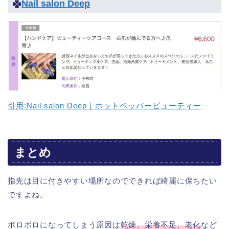
Nail salon Deep
引用:Nail salon Deep｜ホットペッパービューティー
まとめ
指先は目に付きやすい場所なのでできれば綺麗に保ちたい
ですよね。
ボロボロになってしまう原因は
乾燥、栄養不足、老化
など